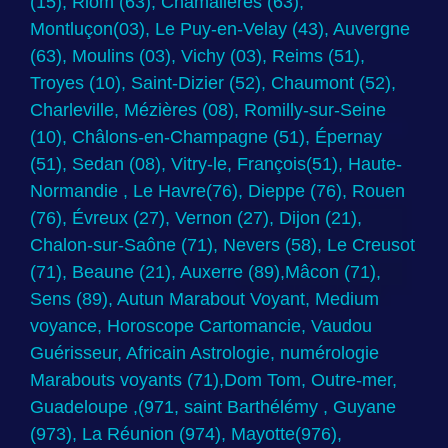
(15), Riom (63), Chamalières (63),
Montluçon(03), Le Puy-en-Velay (43), Auvergne
(63), Moulins (03), Vichy (03), Reims (51),
Troyes (10), Saint-Dizier (52), Chaumont (52),
Charleville, Mézières (08), Romilly-sur-Seine
(10), Châlons-en-Champagne (51), Épernay
(51), Sedan (08), Vitry-le, François(51), Haute-
Normandie , Le Havre(76), Dieppe (76), Rouen
(76), Évreux (27), Vernon (27), Dijon (21),
Chalon-sur-Saône (71), Nevers (58), Le Creusot
(71), Beaune (21), Auxerre (89),Mâcon (71),
Sens (89), Autun Marabout Voyant, Medium
voyance, Horoscope Cartomancie, Vaudou
Guérisseur, Africain Astrologie, numérologie
Marabouts voyants (71),Dom Tom, Outre-mer,
Guadeloupe ,(971, saint Barthélémy , Guyane
(973), La Réunion (974), Mayotte(976),