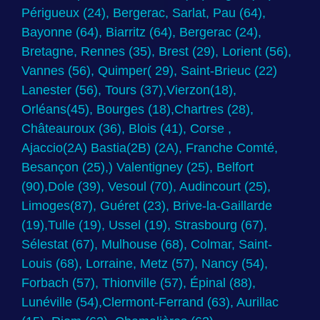
Périgueux (24), Bergerac, Sarlat, Pau (64),
Bayonne (64), Biarritz (64), Bergerac (24),
Bretagne, Rennes (35), Brest (29), Lorient (56),
Vannes (56), Quimper( 29), Saint-Brieuc (22)
Lanester (56), Tours (37),Vierzon(18),
Orléans(45), Bourges (18),Chartres (28),
Châteauroux (36), Blois (41), Corse ,
Ajaccio(2A) Bastia(2B) (2A), Franche Comté,
Besançon (25),) Valentigney (25), Belfort
(90),Dole (39), Vesoul (70), Audincourt (25),
Limoges(87), Guéret (23), Brive-la-Gaillarde
(19),Tulle (19), Ussel (19), Strasbourg (67),
Sélestat (67), Mulhouse (68), Colmar, Saint-
Louis (68), Lorraine, Metz (57), Nancy (54),
Forbach (57), Thionville (57), Épinal (88),
Lunéville (54),Clermont-Ferrand (63), Aurillac