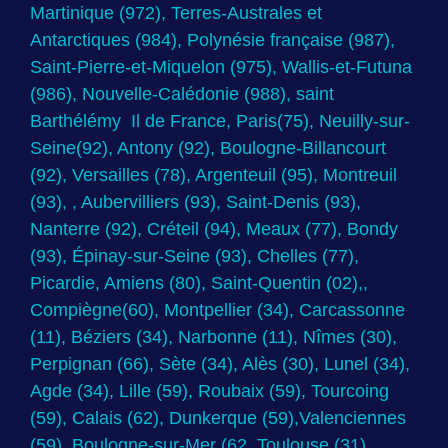
Martinique (972), Terres-Australes et
Antarctiques (984), Polynésie française (987),
Saint-Pierre-et-Miquelon (975), Wallis-et-Futuna
(986), Nouvelle-Calédonie (988), saint
Barthélémy Il de France, Paris(75), Neuilly-sur-
Seine(92), Antony (92), Boulogne-Billancourt
(92), Versailles (78), Argenteuil (95), Montreuil
(93), , Aubervilliers (93), Saint-Denis (93),
Nanterre (92), Créteil (94), Meaux (77), Bondy
(93), Épinay-sur-Seine (93), Chelles (77),
Picardie, Amiens (80), Saint-Quentin (02),,
Compiègne(60), Montpellier (34), Carcassonne
(11), Béziers (34), Narbonne (11), Nîmes (30),
Perpignan (66), Sète (34), Alès (30), Lunel (34),
Agde (34), Lille (59), Roubaix (59), Tourcoing
(59), Calais (62), Dunkerque (59),Valenciennes
(59), Boulogne-sur-Mer (62, Toulouse (31),